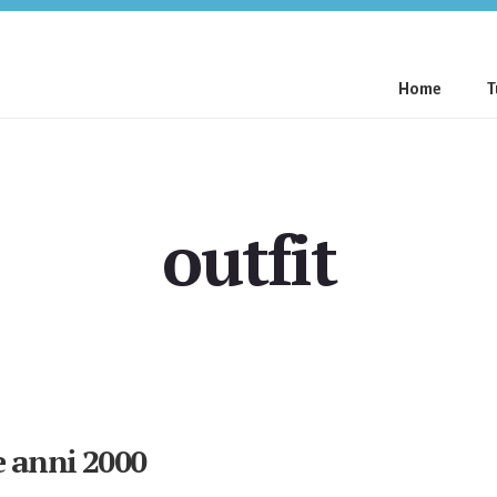
Home
T
outfit
e anni 2000