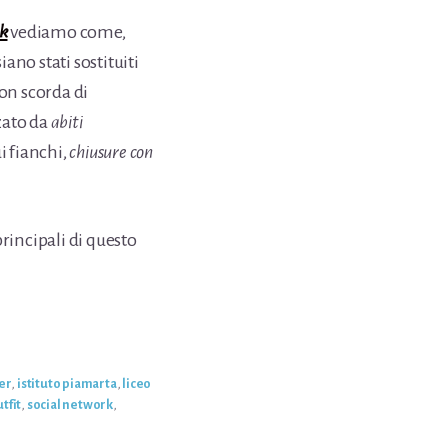
k
vediamo come,
iano stati sostituiti
non scorda di
zzato da
abiti
i fianchi,
chiusure con
rincipali di questo
er
,
istituto piamarta
,
liceo
tfit
,
social network
,