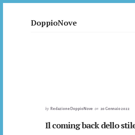
Skip
Skip
to
to
content
footer
DoppioNove
DoppioNove
by
Redazione DoppioNove
on
20 Gennaio 2022
Il coming back dello stil