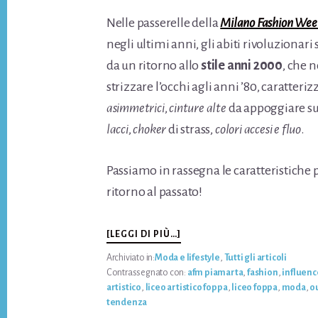
Nelle passerelle della
Milano Fashion Wee
negli ultimi anni, gli abiti rivoluzionari s
da un ritorno allo
stile anni 2000
, che 
strizzare l’occhi agli anni ’80, caratteri
asimmetrici
,
cinture alte
da appoggiare su
lacci
,
choker
di strass,
colori accesi e fluo
.
Passiamo in rassegna le caratteristiche p
ritorno al passato!
INFOIL
[LEGGI DI PIÙ…]
COMING
Archiviato in:
Moda e lifestyle
,
Tutti gli articoli
BACK
Contrassegnato con:
afm piamarta
,
fashion
,
influenc
DELLO
artistico
,
liceo artistico foppa
,
liceo foppa
,
moda
,
ou
STILE
tendenza
ANNI