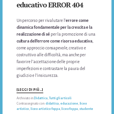
educativo ERROR 404
Un percorso per rivalutare l’
errore come
dinamica fondamentale per la crescita e la
realizzazione di sé
per la promozione di una
cultura dell’errore come risorsa educativa
,
come approccio consapevole, creativo e
costruttivo alle difficoltà, ma anche per
favorire l’accettazione delle proprie
imperfezioni e contrastare la paura del
giudizio e l’insicurezza.
INFORISCOPRIRE
[LEGGI DI PIÙ…]
IL
Archiviato in:
Didattica
,
Tutti gli articoli
VALORE
Contrassegnato con:
didattica
,
educazione
,
liceo
DELL’ERRORE:
artistico
,
liceo artistico foppa
,
liceo foppa
,
studente
IL