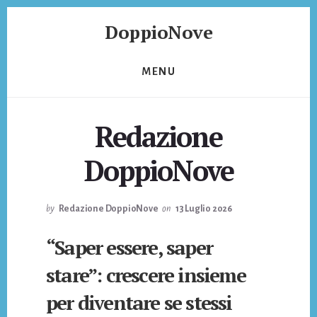
Skip
Skip
DoppioNove
to
to
content
footer
DoppioNove
MENU
Redazione
DoppioNove
by
Redazione DoppioNove
on
13 Luglio 2026
“Saper essere, saper
stare”: crescere insieme
per diventare se stessi