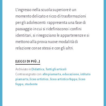
L’ingresso nella scuola superiore è un
momento delicato e ricco di trasformazioni
per gli adolescenti: rappresenta una fase di
passaggio in cui si ridefiniscono i confini
identitari, si rinegoziano le appartenenze e si
mettono alla prova nuove modalità di
relazione con se stessi e con gli altri.
INFO“SAPER
[LEGGI DI PIÙ…]
ESSERE,
Archiviato in:
Didattica
,
Tutti gli articoli
SAPER
Contrassegnato con:
afm piamarta
,
educazione
,
istituto
STARE”:
piamarta
,
liceo artistico
,
liceo artistico foppa
,
liceo
CRESCERE
foppa
,
studente
INSIEME
PER
DIVENTARE
SE
STESSI