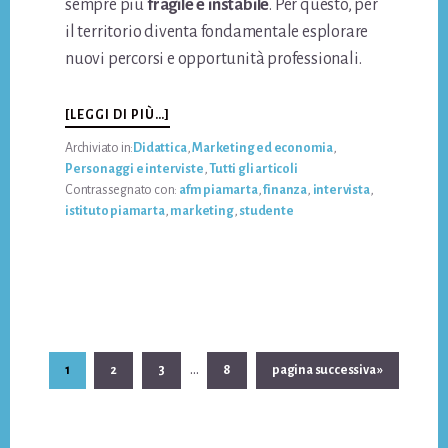
sempre più
fragile e instabile
. Per questo, per
il territorio diventa fondamentale esplorare
nuovi percorsi e opportunità professionali.
INFOTEORIA,
[LEGGI DI PIÙ…]
PRATICA
Archiviato in:
Didattica
,
Marketing ed economia
,
ED
Personaggi e interviste
,
Tutti gli articoli
ESPERIENZA:
Contrassegnato con:
afm piamarta
,
finanza
,
intervista
,
GLI
istituto piamarta
,
marketing
,
studente
INGREDIENTI
ESSENZIALI
DEL
PROGETTO
SPEDIZIONIERI
Pagine
…
Pagina
Pagina
Pagina
Pagina
Vai
1
2
3
8
pagina successiva »
interim
alla
omesse