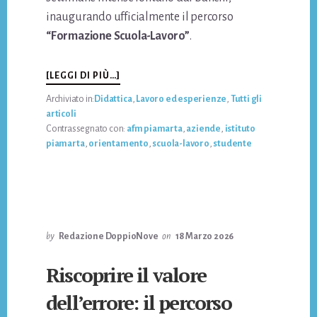
inaugurando ufficialmente il percorso
“Formazione Scuola-Lavoro”
.
INFODALLE
[LEGGI DI PIÙ…]
AULE
Archiviato in:
Didattica
,
Lavoro ed esperienze
,
Tutti gli
AL
articoli
MONDO
Contrassegnato con:
afm piamarta
,
aziende
,
istituto
DEL
piamarta
,
orientamento
,
scuola-lavoro
,
studente
LAVORO:
IL
RACCONTO
DELLA
“FORMAZIONE
SCUOLA-
LAVORO”
by
Redazione DoppioNove
on
18 Marzo 2026
DEGLI
STUDENTI
Riscoprire il valore
AFM
dell’errore: il percorso