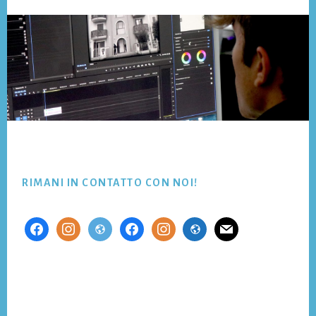
Footer
RIMANI IN CONTATTO CON NOI!
facebook
instagram
website
facebook
instagram
website
mail