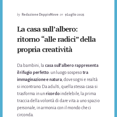
by
Redazione DoppioNove
on
9 Luglio 2025
La casa sull’albero:
ritorno “alle radici” della
propria creatività
Da bambini, la
casa sull’albero rappresenta
il rifugio perfetto
: un luogo sospeso
tra
immaginazione e natura
, dove sogni e realtà
si incontrano. Da adulti, quella stessa casa si
trasforma in un
ricordo
indelebile, la prima
traccia della volontà di dare vita a uno spazio
personale, in armonia con il mondo che ci
circonda.