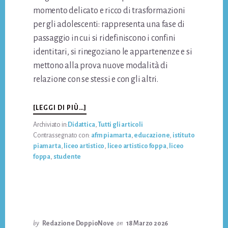
momento delicato e ricco di trasformazioni
per gli adolescenti: rappresenta una fase di
passaggio in cui si ridefiniscono i confini
identitari, si rinegoziano le appartenenze e si
mettono alla prova nuove modalità di
relazione con se stessi e con gli altri.
INFO“SAPER
[LEGGI DI PIÙ…]
ESSERE,
Archiviato in:
Didattica
,
Tutti gli articoli
SAPER
Contrassegnato con:
afm piamarta
,
educazione
,
istituto
STARE”:
piamarta
,
liceo artistico
,
liceo artistico foppa
,
liceo
CRESCERE
foppa
,
studente
INSIEME
PER
DIVENTARE
SE
STESSI
by
Redazione DoppioNove
on
18 Marzo 2026