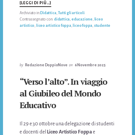
INFORISCOPRIRE
[LEGGI DI PIÙ…]
IL
Archiviato in:
Didattica
,
Tutti gli articoli
VALORE
Contrassegnato con:
didattica
,
educazione
,
liceo
DELL’ERRORE:
artistico
,
liceo artistico foppa
,
liceo foppa
,
studente
IL
PERCORSO
EDUCATIVO
ERROR
404
by
Redazione DoppioNove
on
6 Novembre 2025
“Verso l’alto”. In viaggio
al Giubileo del Mondo
Educativo
Il 29 e 30 ottobre una delegazione di studenti
e docenti del
Liceo Artistico Foppa
e