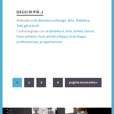
INFOLA
[LEGGI DI PIÙ…]
CASA
Archiviato in:
Architettura e Design
,
Arte
,
Didattica
,
SULL’ALBERO:
Tutti gli articoli
RITORNO
Contrassegnato con:
architettura
,
arte
,
artista
,
lavoro
,
“ALLE
liceo artistico
,
liceo artistico foppa
,
liceo foppa
,
RADICI”
professionista
,
progettazione
DELLA
PROPRIA
CREATIVITÀ
Pagine
…
Pagina
Pagina
Pagina
Pagina
Vai
1
2
3
6
pagina successiva »
interim
alla
omesse