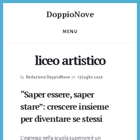
Skip
Skip
DoppioNove
to
to
content
footer
DoppioNove
MENU
liceo artistico
by
Redazione DoppioNove
on
13 Luglio 2026
“Saper essere, saper
stare”: crescere insieme
per diventare se stessi
L’ingresso nella scuola superiore è un