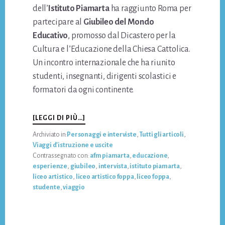
dell’
Istituto Piamarta
ha raggiunto Roma per
partecipare al
Giubileo del Mondo
Educativo
, promosso dal Dicastero per la
Cultura e l’Educazione della Chiesa Cattolica.
Un incontro internazionale che ha riunito
studenti, insegnanti, dirigenti scolastici e
formatori da ogni continente.
INFO“VERSO
[LEGGI DI PIÙ…]
L’ALTO”.
Archiviato in:
Personaggi e interviste
,
Tutti gli articoli
,
IN
Viaggi d'istruzione e uscite
VIAGGIO
Contrassegnato con:
afm piamarta
,
educazione
,
AL
esperienze
,
giubileo
,
intervista
,
istituto piamarta
,
GIUBILEO
liceo artistico
,
liceo artistico foppa
,
liceo foppa
,
DEL
studente
,
viaggio
MONDO
EDUCATIVO