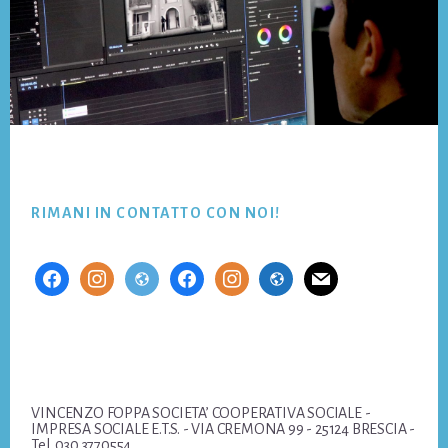
Footer
RIMANI IN CONTATTO CON NOI!
facebook
instagram
website
facebook
instagram
website
mail
VINCENZO FOPPA SOCIETA’ COOPERATIVA SOCIALE -
IMPRESA SOCIALE E.T.S. - VIA CREMONA 99 - 25124 BRESCIA -
Tel. 030 3770554