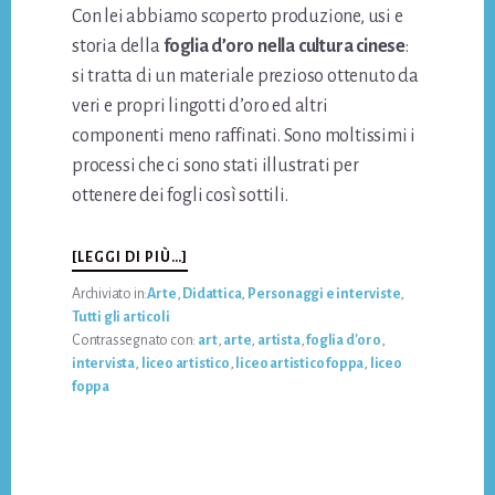
Con lei abbiamo scoperto produzione, usi e
storia della
foglia d’oro nella cultura cinese
:
si tratta di un materiale prezioso ottenuto da
veri e propri lingotti d’oro ed altri
componenti meno raffinati. Sono moltissimi i
processi che ci sono stati illustrati per
ottenere dei fogli così sottili.
INFOA
[LEGGI DI PIÙ…]
LEZIONE
Archiviato in:
Arte
,
Didattica
,
Personaggi e interviste
,
CON
Tutti gli articoli
L’ARTISTA:
Contrassegnato con:
art
,
arte
,
artista
,
foglia d'oro
,
ALLA
intervista
,
liceo artistico
,
liceo artistico foppa
,
liceo
SCOPERTA
foppa
DELLA
FOGLIA
D’ORO