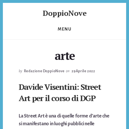
Skip
Skip
DoppioNove
to
to
content
footer
DoppioNove
MENU
arte
by
Redazione DoppioNove
on
29 Aprile 2022
Davide Visentini: Street
Art per il corso di DGP
La Street Art è una di quelle forme d’arte che
si manifestano in luoghi pubblici nelle