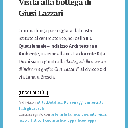
Visita alla bottega di
Giusi Lazzari
Con una lunga passeggiata dal nostro
istituto al centro storico, noi della
II C
Quadriennale – indirizzo Architettura e
Ambiente
, insieme alla nostra
docente Rita
Duchi
siamo giunti alla
“bottega della maestra
di incisione e grafica Giusi Lazzari”
, al
civico 20 di
via Lana, a Brescia
.
INFOVISITA
[LEGGI DI PIÙ…]
ALLA
Archiviato in:
Arte
,
Didattica
,
Personaggi e interviste
,
BOTTEGA
Tutti gli articoli
DI
Contrassegnato con:
arte
,
artista
,
incisione
,
intervista
,
GIUSI
liceo artistico
,
liceo artistico foppa
,
liceo foppa
LAZZARI