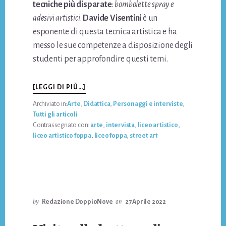
tecniche più disparate
:
bombolette spray e
adesivi artistici
.
Davide Visentini
è un
esponente di questa tecnica artistica e ha
messo le sue competenze a disposizione degli
studenti per approfondire questi temi.
INFODAVIDE
[LEGGI DI PIÙ…]
VISENTINI:
Archiviato in:
Arte
,
Didattica
,
Personaggi e interviste
,
STREET
Tutti gli articoli
ART
Contrassegnato con:
arte
,
intervista
,
liceo artistico
,
PER
liceo artistico foppa
,
liceo foppa
,
street art
IL
CORSO
DI
DGP
by
Redazione DoppioNove
on
27 Aprile 2022