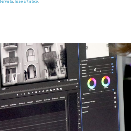
tervista
,
liceo artistico
,