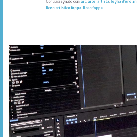
Contrassegnato con:
art
,
arte
,
artista
,
foglia d'oro
,
in
L’ARTISTA:
liceo artistico foppa
,
liceo foppa
ALLA
SCOPERTA
DELLA
FOGLIA
D’ORO