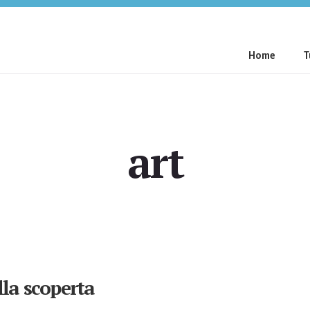
Home
T
art
lla scoperta