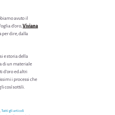
bbiamo avuto il
 foglia d’oro,
Viviana
a per dire, dalla
 e storia della
tta di un materiale
i d’oro ed altri
simi i processi che
li così sottili.
,
Tutti gli articoli