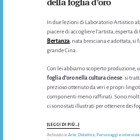
della foglia d’oro
In due lezioni di Laboratorio Artistico a
piacere di accogliere l’artista, esperta di
Bertanza
, nata bresciana e adottata, si f
grande Cina.
Con lei abbiamo scoperto produzione, usi
foglia d’oro nella cultura cinese
: si tra
prezioso ottenuto da veri e propri lingott
componenti meno raffinati. Sono moltis
ci sono stati illustrati per ottenere dei fog
INFOA
[LEGGI DI PIÙ…]
LEZIONE
Archiviato in:
Arte
,
Didattica
,
Personaggi e interviste
CON