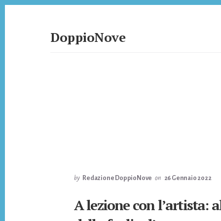
Skip
Skip
to
to
content
footer
DoppioNove
DoppioNove
by
Redazione DoppioNove
on
26 Gennaio 2022
A lezione con l’artista: a