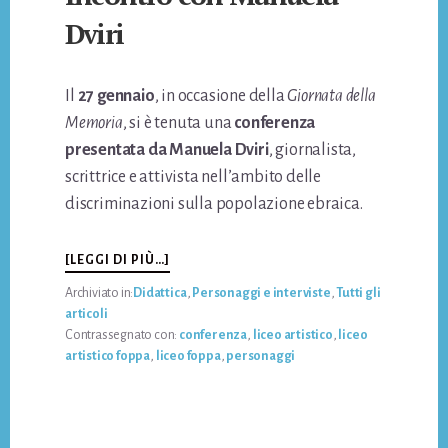
Dviri
Il
27 gennaio
, in occasione della
Giornata della
Memoria
, si è tenuta una
conferenza
presentata da Manuela Dviri
, giornalista,
scrittrice e attivista nell’ambito delle
discriminazioni sulla popolazione ebraica.
INFOINCONTRO
[LEGGI DI PIÙ…]
CON
Archiviato in:
Didattica
,
Personaggi e interviste
,
Tutti gli
MANUELA
articoli
DVIRI
Contrassegnato con:
conferenza
,
liceo artistico
,
liceo
artistico foppa
,
liceo foppa
,
personaggi