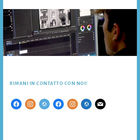
Footer
RIMANI IN CONTATTO CON NOI!
facebook
instagram
website
facebook
instagram
website
mail