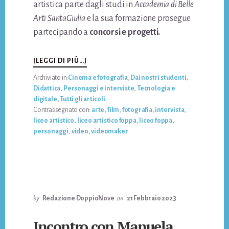
artistica parte dagli studi in
Accademia di Belle
Arti SantaGiulia
e la sua formazione prosegue
partecipando a
concorsi e progetti.
INFOINTERVISTA
[LEGGI DI PIÙ…]
AL
Archiviato in:
Cinema e fotografia
,
Dai nostri studenti
,
VIDEOMAKER
Didattica
,
Personaggi e interviste
,
Tecnologia e
SIMONE
digitale
,
Tutti gli articoli
RIGAMONTI
Contrassegnato con:
arte
,
film
,
fotografia
,
intervista
,
liceo artistico
,
liceo artistico foppa
,
liceo foppa
,
personaggi
,
video
,
videomaker
by
Redazione DoppioNove
on
21 Febbraio 2023
Incontro con Manuela