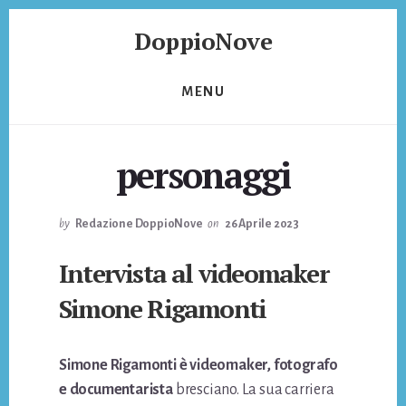
Skip
Skip
DoppioNove
to
to
content
footer
DoppioNove
MENU
personaggi
by
Redazione DoppioNove
on
26 Aprile 2023
Intervista al videomaker
Simone Rigamonti
Simone Rigamonti è videomaker, fotografo
e documentarista
bresciano. La sua carriera