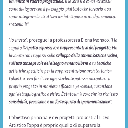
un limite in risorsa progettuale.
Il lavoro si è concentrato su
come dialogare con il paesaggio, piuttosto che forzarlo, e su
come integrare la struttura architettonica in modo armonico e
sostenibile”.
“Io, invece”,
prosegue la professoressa Elena Monaco, “
Ho
seguito l’
aspetto espressivo e rappresentativo del progetto.
Ho
lavorato con i ragazzi sullo
sviluppo della comunicazione visiva
,
sull’
uso consapevole del disegno a mano libera
e su tecniche
artistiche specifiche per la rappresentazione architettonica.
L’obiettivo era far sì che ogni studente potesse raccontare il
proprio progetto in maniera efficace e personale, curandone
ogni dettaglio grafico e visivo. È stato un lavoro che ha richiesto
sensibilità, precisione e un forte spirito di sperimentazione
”.
L’obiettivo principale dei progetti proposti al Liceo
Artistico Foppa è proprio quello di superare la