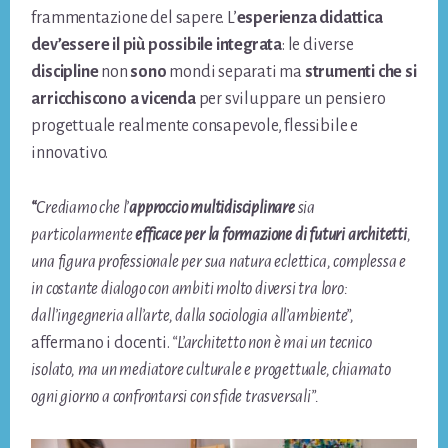
frammentazione del sapere. L’
esperienza didattica
dev’essere il più possibile integrata
: le diverse
discipline
non
sono
mondi separati ma
strumenti
che si
arricchiscono a vicenda
per sviluppare un pensiero
progettuale realmente consapevole, flessibile e
innovativo.
“
Crediamo che l’
approccio multidisciplinare
sia
particolarmente
efficace per la formazione di futuri architetti
,
una figura professionale per sua natura eclettica, complessa e
in costante dialogo con ambiti molto diversi tra loro:
dall’ingegneria all’arte, dalla sociologia all’ambiente”,
affermano i docenti.
“L’architetto non è mai un tecnico
isolato, ma un mediatore culturale e progettuale, chiamato
ogni giorno a confrontarsi con sfide trasversali”.