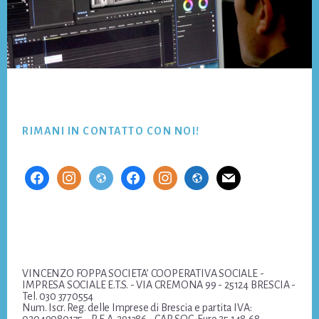
Footer
RIMANI IN CONTATTO CON NOI!
facebook
instagram
website
facebook
instagram
website
mail
VINCENZO FOPPA SOCIETA’ COOPERATIVA SOCIALE -
IMPRESA SOCIALE E.T.S. - VIA CREMONA 99 - 25124 BRESCIA -
Tel. 030 3770554
Num. Iscr. Reg. delle Imprese di Brescia e partita IVA:
02049080175 - R.E.A. 291386 - CAP. SOC. Euro 25.148,68