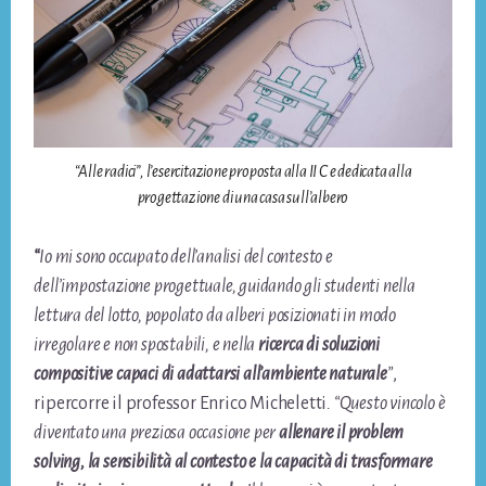
“Alle radici”, l’esercitazione proposta alla II C e dedicata alla
progettazione di una casa sull’albero
“
Io mi sono occupato dell’analisi del contesto e
dell’impostazione progettuale, guidando gli studenti nella
lettura del lotto, popolato da alberi posizionati in modo
irregolare e non spostabili, e nella
ricerca di soluzioni
compositive capaci di adattarsi all’ambiente naturale
”
,
ripercorre il professor Enrico Micheletti
. “Questo vincolo è
diventato una preziosa occasione per
allenare il problem
solving, la sensibilità al contesto e la capacità di trasformare