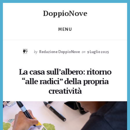
Skip
Skip
DoppioNove
to
to
content
footer
DoppioNove
MENU
by
Redazione DoppioNove
on
9 Luglio 2025
La casa sull’albero: ritorno
“alle radici” della propria
creatività