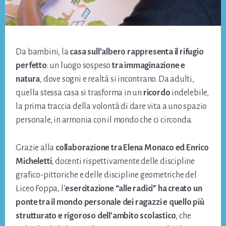
Da bambini, la
casa sull’albero rappresenta il rifugio
perfetto
: un luogo sospeso
tra immaginazione e
natura
, dove sogni e realtà si incontrano. Da adulti,
quella stessa casa si trasforma in un
ricordo
indelebile,
la prima traccia della volontà di dare vita a uno spazio
personale, in armonia con il mondo che ci circonda.
Grazie alla
collaborazione tra Elena Monaco ed Enrico
Micheletti
, docenti rispettivamente delle discipline
grafico-pittoriche e delle discipline geometriche del
Liceo Foppa, l’
esercitazione “alle radici” ha creato un
ponte tra il mondo personale dei ragazzi e quello più
strutturato e rigoroso dell’ambito scolastico
, che