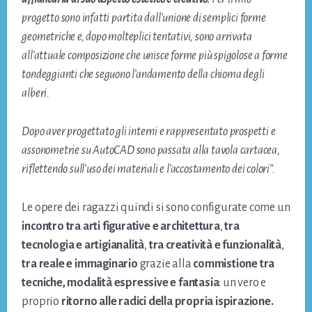
progetto sono infatti partita dall’unione di semplici forme
geometriche e, dopo molteplici tentativi, sono arrivata
all’attuale composizione che unisce forme più spigolose a forme
tondeggianti che seguono l’andamento della chioma degli
alberi.
Dopo aver progettato gli interni e rappresentato prospetti e
assonometrie su AutoCAD sono passata alla tavola cartacea,
riflettendo sull’uso dei materiali e l’accostamento dei colori”.
Le opere dei ragazzi quindi si sono configurate come un
incontro tra arti figurative e architettura
,
tra
tecnologia e artigianalità
,
tra creatività e funzionalità
,
tra reale e immaginario
grazie alla
commistione tra
tecniche, modalità espressive e fantasia
: un vero e
proprio
ritorno alle radici della propria ispirazione.