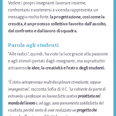
Vedere i propri insegnanti lavorare insieme,
confrontarsi e sostenersi a vicenda rappresenta un
messaggio molto forte:
la progettazione, così come la
crescita, è un processo collettivo favorito dall’ascolto,
dal confronto e dal lavoro di squadra.
Parola agli studenti
“Alle radici”, quindi, ha visto la luce grazie alla passione
e agli stimoli portati dagli insegnanti, ma soprattutto
attraverso
le idee, la creatività e l’estro degli studenti.
“È stata un’esperienza multidisciplinare stimolante, seppur
impegnativa”,
racconta Sofia di II C.
“Le richieste da parte di
entrambi i professori mi hanno fatto sentire
proiettata nel
mondo del lavoro
e, ad oggi, sono pienamente soddisfatta del
risultato, perché sento di aver realizzato un
progetto che