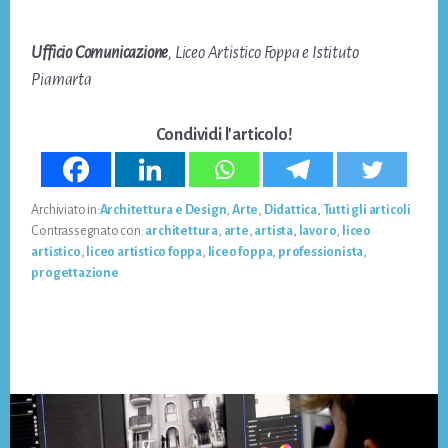
Ufficio Comunicazione
, Liceo Artistico Foppa e Istituto
Piamarta
Condividi l'articolo!
Archiviato in:
Architettura e Design
,
Arte
,
Didattica
,
Tutti gli articoli
Contrassegnato con:
architettura
,
arte
,
artista
,
lavoro
,
liceo
artistico
,
liceo artistico foppa
,
liceo foppa
,
professionista
,
progettazione