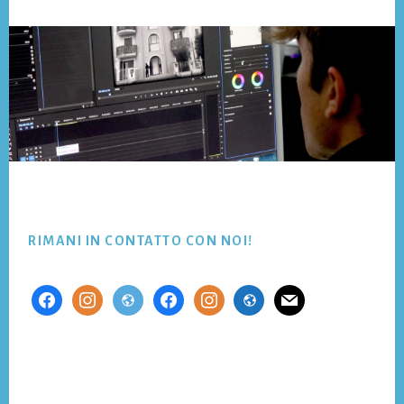
Footer
RIMANI IN CONTATTO CON NOI!
facebook
instagram
website
facebook
instagram
website
mail