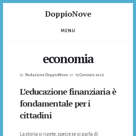
Skip
Skip
DoppioNove
to
to
content
footer
DoppioNove
MENU
economia
by
Redazione DoppioNove
on
13 Gennaio 2023
L’educazione finanziaria è
fondamentale per i
cittadini
La storia si ripete, specie se si parla di