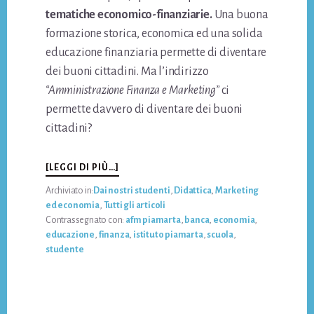
tematiche economico-finanziarie.
Una buona
formazione storica, economica ed una solida
educazione finanziaria permette di diventare
dei buoni cittadini. Ma l’indirizzo
“Amministrazione Finanza e Marketing”
ci
permette davvero di diventare dei buoni
cittadini?
INFOL’EDUCAZIONE
[LEGGI DI PIÙ…]
FINANZIARIA
Archiviato in:
Dai nostri studenti
,
Didattica
,
Marketing
È
ed economia
,
Tutti gli articoli
FONDAMENTALE
Contrassegnato con:
afm piamarta
,
banca
,
economia
,
PER
educazione
,
finanza
,
istituto piamarta
,
scuola
,
I
studente
CITTADINI