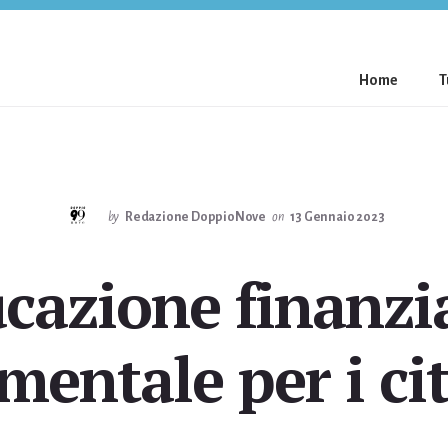
Home
T
by
Redazione DoppioNove
on
13 Gennaio 2023
ucazione finanzia
mentale per i cit