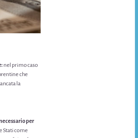
e:
nel primo caso
orentine che
ancata la
l necessario per
te Stati come