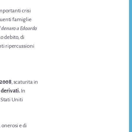
portanti crisi
fluenti famiglie
el denaro a Edoardo
o debito, di
ti ripercussioni
l 2008
, scaturita in
derivati.
In
i Stati Uniti
ù onerosi e di