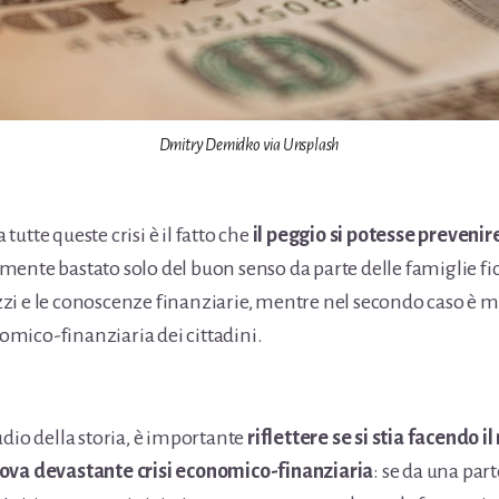
Dmitry Demidko via Unsplash
utte queste crisi è il fatto che
il peggio si potesse prevenir
ente bastato solo del buon senso da parte delle famiglie fi
i e le conoscenze finanziarie, mentre nel secondo caso è m
mico-finanziaria dei cittadini.
udio della storia, è importante
riflettere se si stia facendo i
ova devastante crisi economico-finanziaria
: se da una par