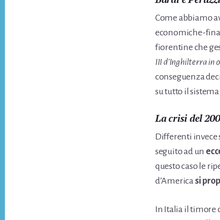
Come abbiamo avut
economiche-finanz
fiorentine che ge
III d’Inghilterra in
conseguenza decr
su tutto il siste
La crisi del 20
Differenti invece
seguito ad un
ecc
questo caso le rip
d’America
si pro
In Italia il timore