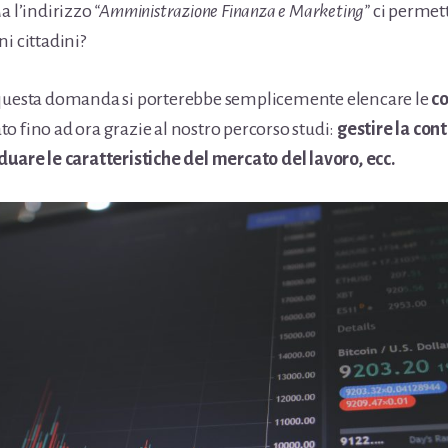
a l’indirizzo
“Amministrazione Finanza e Marketing”
ci permett
ni cittadini?
 questa domanda si porterebbe semplicemente elencare le
c
o fino ad ora grazie al nostro percorso studi:
gestire la cont
duare le caratteristiche del mercato del lavoro, ecc.