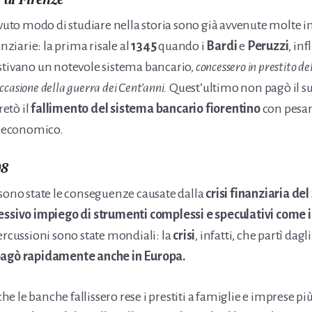
o modo di studiare nella storia sono già avvenute molte im
iarie: la prima risale al
1345
quando i
Bardi
e
Peruzzi
, in
stivano un notevole sistema bancario,
concessero in prestito d
 occasione della guerra dei Cent’anni.
Quest’ultimo non pagò il su
etò il
fallimento del sistema bancario fiorentino
con pesan
ma economico.
08
 sono state le conseguenze causate dalla
crisi finanziaria de
essivo impiego di strumenti complessi e speculativi come i 
ercussioni sono state mondiali: la
crisi
, infatti, che partì dagl
pagò rapidamente anche in Europa.
 che le banche fallissero rese i prestiti a famiglie e imprese pi