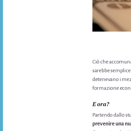
Ciò che accomuna t
sarebbe semplicem
detenevano i mezz
formazione econo
E ora?
Partendo dallo st
prevenire una nu