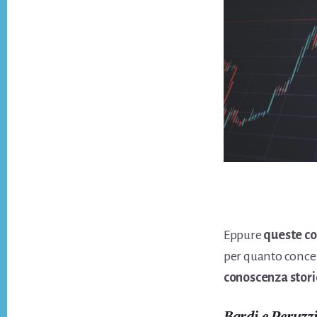
Eppure
queste com
per quanto concer
conoscenza stori
Bardi e Peruzzi