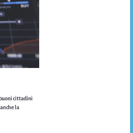
buoni cittadini
anche la